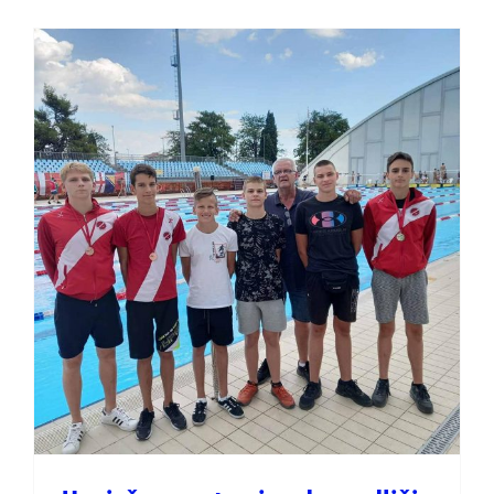
Uspješan nastup i sedam
odličja na Montenegro
Openu 2022.