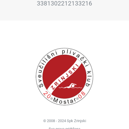
3381302212133216
© 2008 - 2024 Spk Zrinjski
Sva prava pridržana