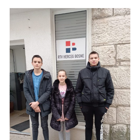
Gostovanje našeg trenera i
plivača na RTV-u HB