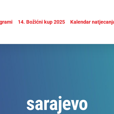
grami
14. Božićni kup 2025
Kalendar natjecanj
sarajevo