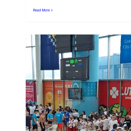
Read More
SARAJEVO, APK
ZRINJSKI NA
MEĐUNARODNOM
PLIVAČKOM MITINGU „3.
VELEŽ CUP“