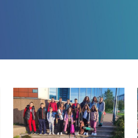
Osam odličja na Sharks
kupu u Sarajevu za APK
Zrinjski