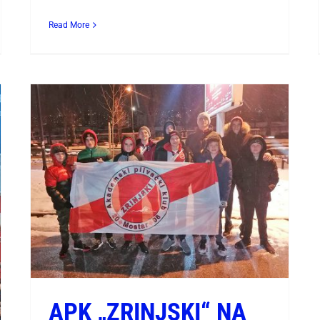
Read More
APK „ZRINJSKI“ NA
OTVORENOM PRVENSTVU
BIH U PLIVANJU 2019. –
OBOREN DRŽAVNI
REKORD!!!
APK „ZRINJSKI“ NA