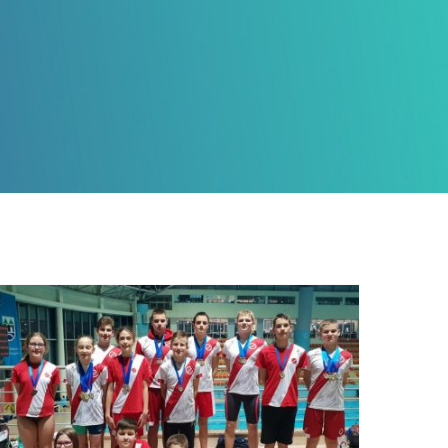
Plemići gradu na Neretvi
donijeli 11 naslova
državnih prvaka u
plivanju