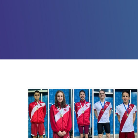
Plivači Zrinjskog Mostaru
donose 49 odličja i 19
naslova državnih prvaka