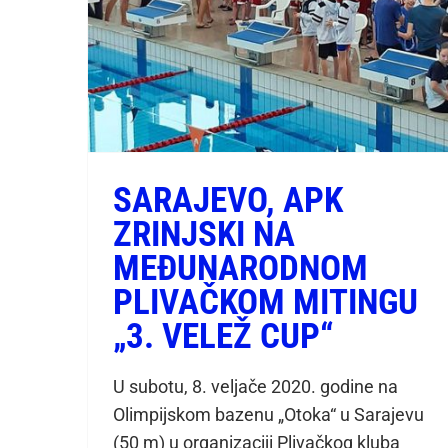
SARAJEVO, APK
ZRINJSKI NA
MEĐUNARODNOM
PLIVAČKOM MITINGU
„3. VELEŽ CUP“
U subotu, 8. veljače 2020. godine na
Olimpijskom bazenu „Otoka“ u Sarajevu
(50 m) u organizaciji Plivačkog kluba