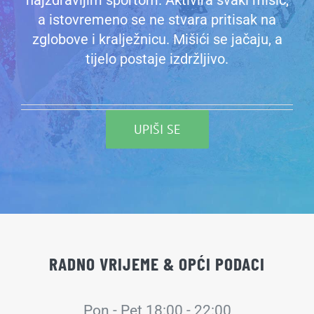
najzdravijim sportom. Aktivira svaki mišić,
a istovremeno se ne stvara pritisak na
zglobove i kralježnicu. Mišići se jačaju, a
tijelo postaje izdržljivo.
UPIŠI SE
RADNO VRIJEME & OPĆI PODACI
Pon - Pet 18:00 - 22:00