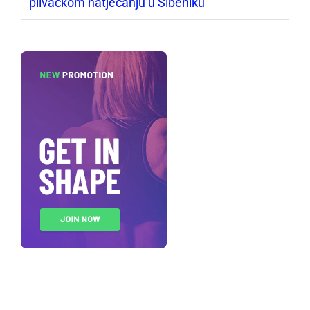
plivačkom natjecanju u Šibeniku