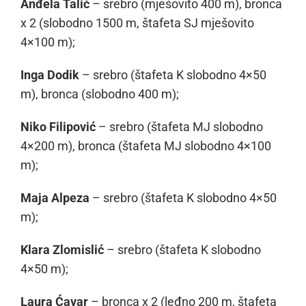
Anđela Talić
– srebro (mješovito 400 m), bronca
x 2 (slobodno 1500 m, štafeta SJ mješovito
4×100 m);
Inga Dodik
– srebro (štafeta K slobodno 4×50
m), bronca (slobodno 400 m);
Niko Filipović
– srebro (štafeta MJ slobodno
4×200 m), bronca (štafeta MJ slobodno 4×100
m);
Maja Alpeza
– srebro (štafeta K slobodno 4×50
m);
Klara Zlomislić
– srebro (štafeta K slobodno
4×50 m);
Laura Ćavar
– bronca x 2 (leđno 200 m, štafeta