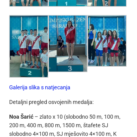
Galerija slika s natjecanja
Detaljni pregled osvojenih medalja:
Noa Šarić
– zlato x 10 (slobodno 50 m, 100 m,
200 m, 400 m, 800 m, 1500 m, štafete SJ
slobodno 4×100 m, SJ mješovito 4×100 m, K