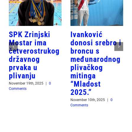
SPK Zrinjski
Ivanković
Mostar ima
donosi srebro i
četverostrukog
broncu s
državnog
međunarodnog
prvaka u
plivačkog
plivanju
mitinga
“Mladost
November 19th, 2025
|
0
Comments
2025.”
November 10th, 2025
|
0
Comments