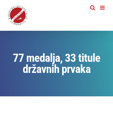
Skip
to
content
77 medalja, 33 titule
državnih prvaka