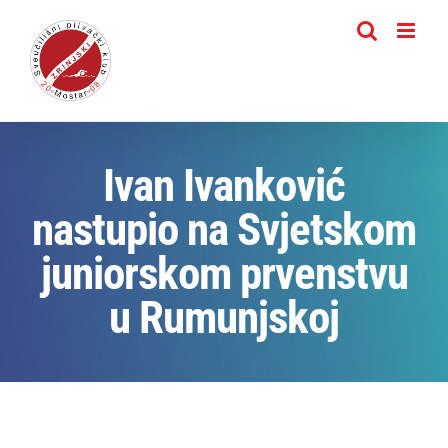
Skip
to
content
Ivan Ivanković
nastupio na Svjetskom
juniorskom prvenstvu
u Rumunjskoj