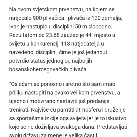
Na ovom svjetskom prvenstvu, na kojem se
natjecalo 900 plivačica i plivača iz 120 zemalja,
Ivan je nastupio u disciplini 50 m slobodno.
Rezultatom od 23.68 zauzeo je 44. mjesto u
svijetu u konkurenciji 118 natjecatelja u
navedenoj disciplini, čime je još jedanput
potvrdio status jednog od najboljih
bosanskohercegovačkih plivača.
“Osjećam se ponosno i sretno što sam imao
priliku nastupiti na ovako velikom prvenstvu, a
ujedno i motivirano nastaviti još predanije
trenirati. Najviše ću pamtiti atmosferu i druženje
sa sportašima iz cijeloga svijeta jer je to iskustvo
koje se ne doživljava svakoga dana. Predstavljati
svoju državu za mene je velika čast i