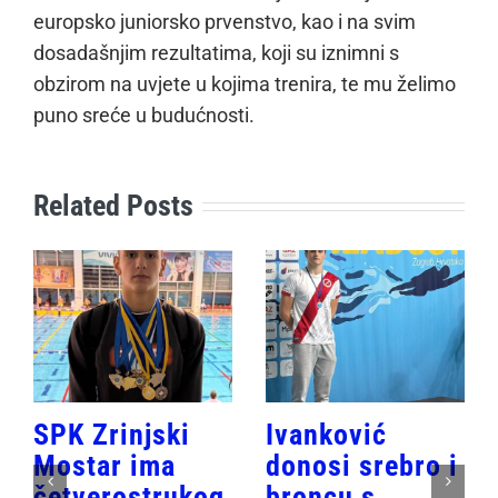
europsko juniorsko prvenstvo, kao i na svim
dosadašnjim rezultatima, koji su iznimni s
obzirom na uvjete u kojima trenira, te mu želimo
puno sreće u budućnosti.
Related Posts
SPK Zrinjski
Ivanković
Mostar ima
donosi srebro i
četverostrukog
broncu s