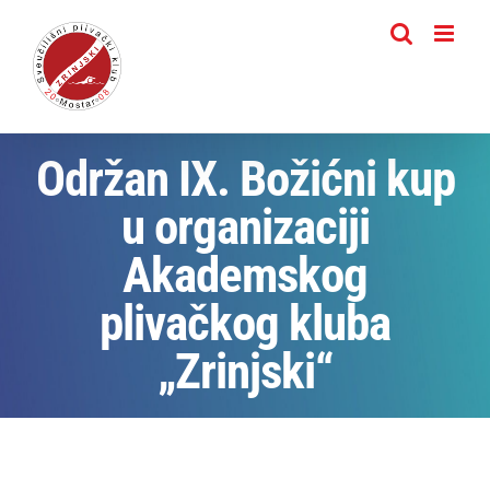
Skip
to
content
Održan IX. Božićni kup
u organizaciji
Akademskog
plivačkog kluba
„Zrinjski“