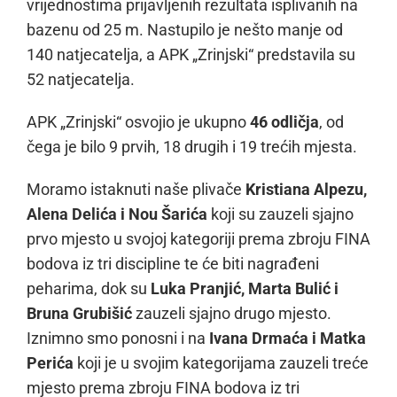
vrijednostima prijavljenih rezultata isplivanih na
bazenu od 25 m. Nastupilo je nešto manje od
140 natjecatelja, a APK „Zrinjski“ predstavila su
52 natjecatelja.
APK „Zrinjski“ osvojio je ukupno
46 odličja
, od
čega je bilo 9 prvih, 18 drugih i 19 trećih mjesta.
Moramo istaknuti naše plivače
Kristiana Alpezu,
Alena Delića i Nou Šarića
koji su zauzeli sjajno
prvo mjesto u svojoj kategoriji prema zbroju FINA
bodova iz tri discipline te će biti nagrađeni
peharima, dok su
Luka Pranjić, Marta Bulić i
Bruna Grubišić
zauzeli sjajno drugo mjesto.
Iznimno smo ponosni i na
Ivana Drmaća i Matka
Perića
koji je u svojim kategorijama zauzeli treće
mjesto prema zbroju FINA bodova iz tri