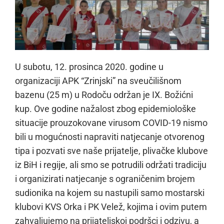
U subotu, 12. prosinca 2020. godine u
organizaciji APK “Zrinjski” na sveučilišnom
bazenu (25 m) u Rodoču održan je IX. Božićni
kup. Ove godine nažalost zbog epidemiološke
situacije prouzokovane virusom COVID-19 nismo
bili u mogućnosti napraviti natjecanje otvorenog
tipa i pozvati sve naše prijatelje, plivačke klubove
iz BiH i regije, ali smo se potrudili održati tradiciju
i organizirati natjecanje s ograničenim brojem
sudionika na kojem su nastupili samo mostarski
klubovi KVS Orka i PK Velež, kojima i ovim putem
zahvaljujemo na prijateljskoj podršci i odzivu, a