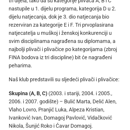
tri dijela, tako da su kategorije plivača A, B i C
nastupile u 1. dijelu programa, kategorija D u 2.
dijelu natjecanja, dok je 3. dio natjecanja bio
rezerviran za kategorije E i F. Tri prvoplasirana
natjecatelja u muškoj i ženskoj konkurenciji u
svim disciplinama nagrađena su diplomama, a
najbolji plivači i plivačice po kategorijama (zbroj
FINA bodova iz tri discipline) bit će nagrađeni
peharima.
Naš klub predstavili su sljedeći plivači i plivačice:
Skupina (A, B, C)
(2003. i stariji, 2004. i 2005.,
2006. i 2007. godište) – Bulić Marta, Delić Alen,
Vlaho Lovro, Pranjić Luka, Alpeza Kristian,
Ivanković Ivan, Domagoj Pavlović, Vidačković
Nikola, Šunjić Roko i Ćavar Domagoj.