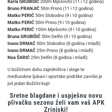
Karla GRUBIŠIĆ
200m Mješovito (11 i 12 godina)
Bruno PRANJIĆ
50m Prsno (11 i 12 godina)
Matko PERIĆ
50m Slobodno (9 i 10 godina)
Matko PERIĆ
50m Prsno (9 i 10 godina)
Matko PERIĆ
100m Mješovito (9 i 10 godina)
Bruna GRUBIŠIĆ
50m Delfin (9 i 10 godina)
Ivano DRMAĆ
50m Slobodno (8 godina i mlađi)
Ivano DRMAĆ
25m Prsno (8 godina i mlađi)
Noa ŠARIĆ
25m Delfin (8 godina i mlađi)
U božićnom duhu zajedništva i sloge te
međusobne ljubavi i sportske podrške završio je
još jedan Božićni kup!
Sretne blagdane i uspješnu novu
plivačku sezonu želi vam vaš APK
Zrinjski!