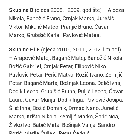
Skupina D
(djeca 2008. i 2009. godište) – Alpeza
Nikola, Banožić Frano, Crnjak Marko, Jurešić
Viktor, Mikulić Mateo, Pranjić Bruno, Ćavar
Marko, Grubišić Karla i Pavlović Matea.
Skupine E i F
(djeca 2010., 2011., 2012. i mlađi)
– Arapović Matej, Bagarić Matej, Banožić Nikola,
Božić Gabrijel, Crnjak Petar, Filipović Niko,
Pavlović Petar, Perić Matko, Rozić Ivano, Zemljić
Petar, Bagarić Marta, Bošnjak Leona, Delić Ivna,
Dodik Leona, Grubišić Bruna, Puljić Leona, Ćavar
Laura, Ćavar Marija, Dodik Inga, Pavlović Josipa,
Šilić Irina, Božić Dominik, Drmać Ivano, Jurešić
Marko, Krišto Nikola, Zemljić Marko, Šarić Noa,
Živko Ivo, Babić Mirta, Bošnjak Vanja, Sandro
Rozić, Marija Čuljak i Petar Čerkuč.