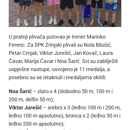
U pratnji plivača putovao je trener Marinko
Ferenc. Za SPK Zrinjski plivali su Nola Bilušić,
Petar Crnjak, Viktor Jurešić, Jan Kovač, Laura
Ćavar, Marija Ćavar i Noa Šarić. Svi su zabilježili
uspješne nastupe, osvojeno je 11 medalja, a
posebno su se istaknuli i medaljama okitili:
Noa Šarić
– zlato x 4 (slobodno 50 m, 100 m i
200 m, delfin 50 m);
Viktor Jurešić
– srebro x 3 (leđno 100 m i 200 m,
leđno 100 m apsolutno), bronca x 2 (leđno 50 m i
leđno 200 m apsolutno);