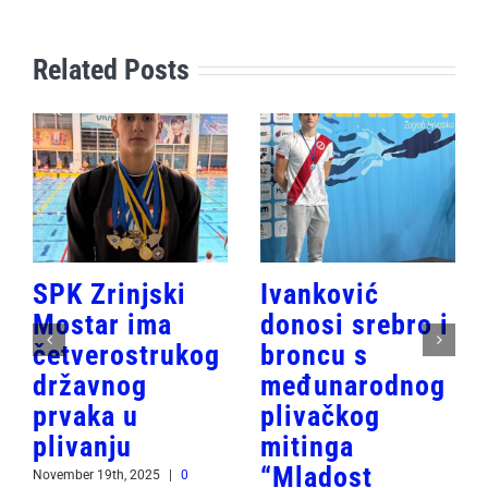
Related Posts
SPK Zrinjski
Ivanković
Mostar ima
donosi srebro i
četverostrukog
broncu s
državnog
međunarodnog
prvaka u
plivačkog
plivanju
mitinga
“Mladost
November 19th, 2025
|
0