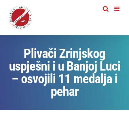
Skip
to
content
Plivači Zrinjskog
uspješni i u Banjoj Luci
– osvojili 11 medalja i
pehar