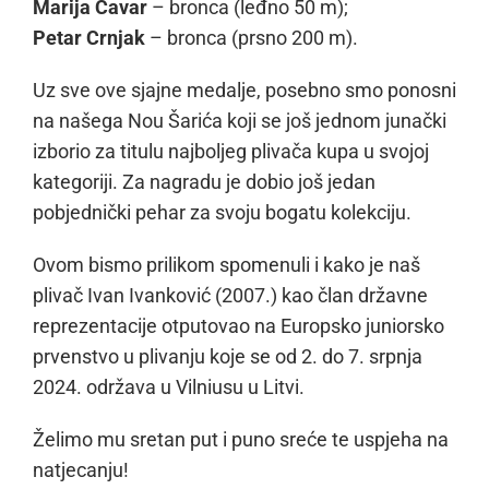
Marija Ćavar
– bronca (leđno 50 m);
Petar Crnjak
– bronca (prsno 200 m).
Uz sve ove sjajne medalje, posebno smo ponosni
na našega Nou Šarića koji se još jednom junački
izborio za titulu najboljeg plivača kupa u svojoj
kategoriji. Za nagradu je dobio još jedan
pobjednički pehar za svoju bogatu kolekciju.
Ovom bismo prilikom spomenuli i kako je naš
plivač Ivan Ivanković (2007.) kao član državne
reprezentacije otputovao na Europsko juniorsko
prvenstvo u plivanju koje se od 2. do 7. srpnja
2024. održava u Vilniusu u Litvi.
Želimo mu sretan put i puno sreće te uspjeha na
natjecanju!