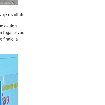
voje rezultate.
e okitio s
m toga, plivao
 finale, a