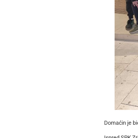
Domaćin je bio
Ispred SPK Zri