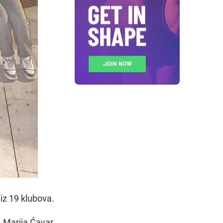
 iz 19 klubova.
, Marija Ćavar,