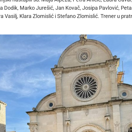
ga Dodik, Marko Jurešić, Jan Kovač, Josipa Pavlović, Peta
a Vasilj, Klara Zlomislić i Stefano Zlomislić. Trener u pratn