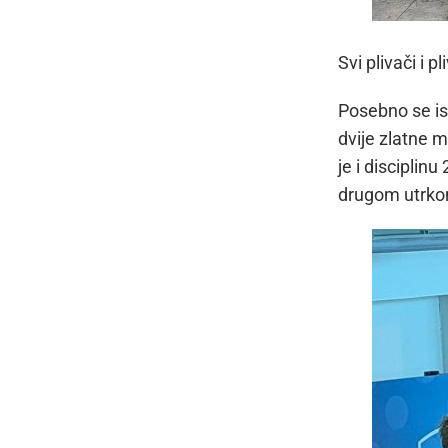
Svi plivači i p
Posebno se ist
dvije zlatne m
je i disciplin
drugom utrkom