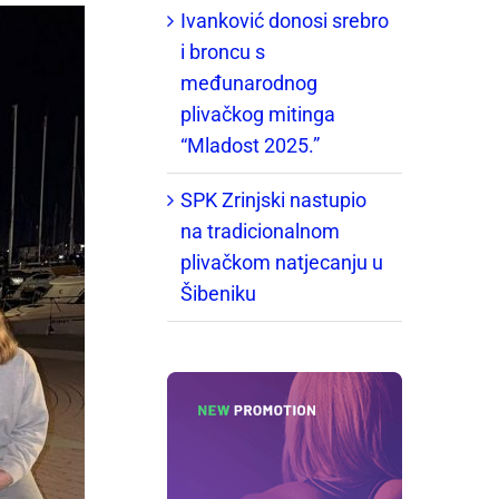
Ivanković donosi srebro
i broncu s
međunarodnog
plivačkog mitinga
“Mladost 2025.”
SPK Zrinjski nastupio
na tradicionalnom
plivačkom natjecanju u
Šibeniku