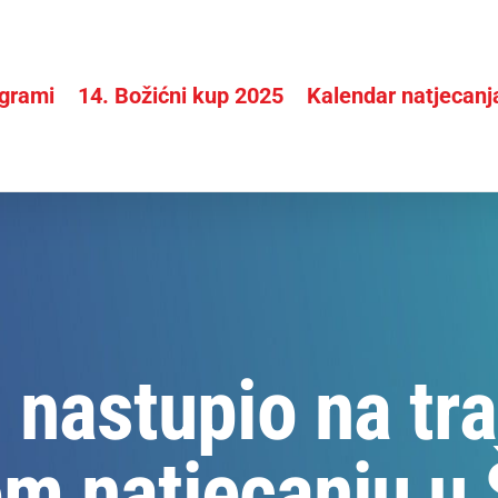
grami
14. Božićni kup 2025
Kalendar natjecanj
i nastupio na tr
om natjecanju u 