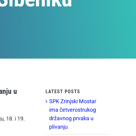
anju u
LATEST POSTS
SPK Zrinjski Mostar
ima četverostrukog
državnog prvaka u
, 18. i 19.
plivanju