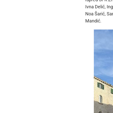
Ivna Delić, In
Noa Šarić, Sar
Mandić.