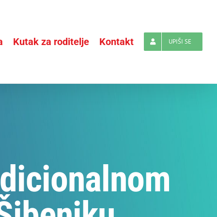
a
Kutak za roditelje
Kontakt
UPIŠI SE
adicionalnom
Šibeniku