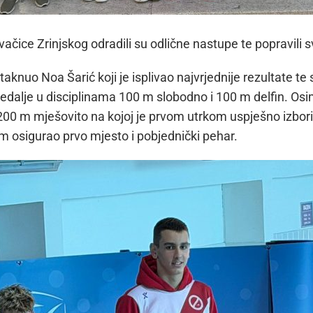
livačice Zrinjskog odradili su odlične nastupe te popravili s
aknuo Noa Šarić koji je isplivao najvrjednije rezultate te s
edalje u disciplinama 100 m slobodno i 100 m delfin. Osi
u 200 m mješovito na kojoj je prvom utrkom uspješno izborio
 osigurao prvo mjesto i pobjednički pehar.