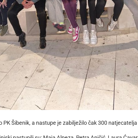
 PK Šibenik, a nastupe je zabilježilo čak 300 natjecatelja
njski nastupili su: Maja Alpeza, Petra Aničić, Laura Ćavar