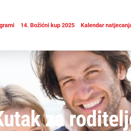
grami
14. Božićni kup 2025
Kalendar natjecanj
Kutak za roditelj