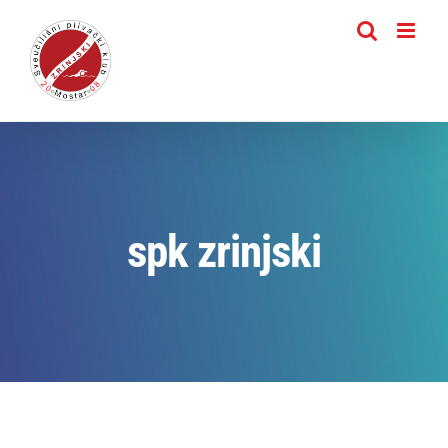
Skip
to
content
spk zrinjski