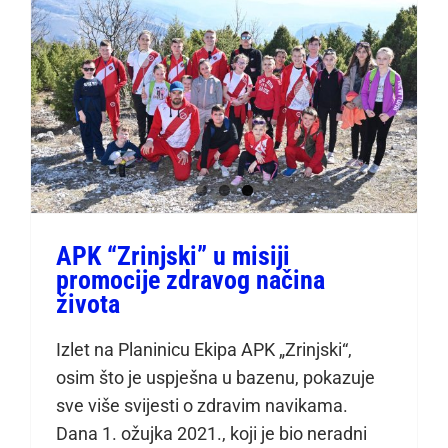
APK “Zrinjski” u misiji
promocije zdravog načina
života
APK “Zrinjski” u misiji
promocije zdravog načina
života
Izlet na Planinicu Ekipa APK „Zrinjski“,
osim što je uspješna u bazenu, pokazuje
sve više svijesti o zdravim navikama.
Dana 1. ožujka 2021., koji je bio neradni