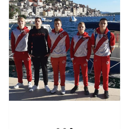
Zlato, srebro i bronca za
plemiće u Šibeniku