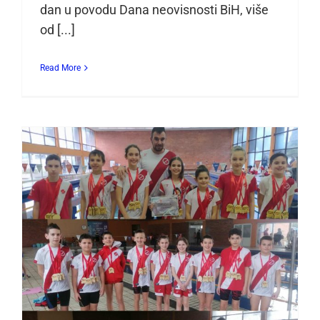
dan u povodu Dana neovisnosti BiH, više
od [...]
Read More
APK Zrinjski na IV. Velež
kupu u Mostaru