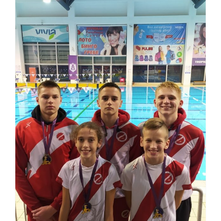
Plemići plivali srcem u
Banjoj Luci