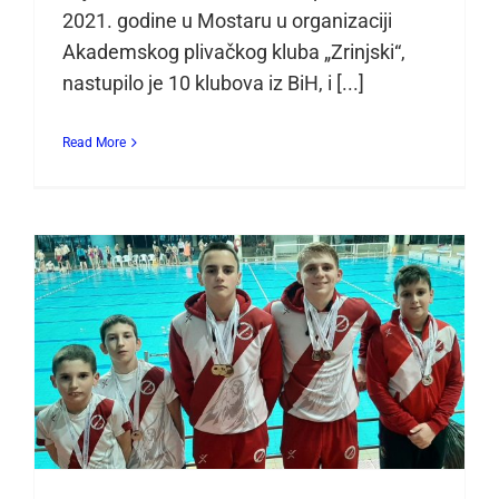
2021. godine u Mostaru u organizaciji
Akademskog plivačkog kluba „Zrinjski“,
nastupilo je 10 klubova iz BiH, i [...]
Read More
Plemići na Kupu „Novi Grad“
2021. osvojili 16 medalja