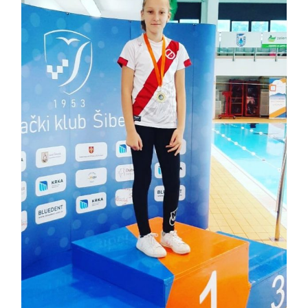
Plivački miting “Sv.
Mihovil” Šibenik