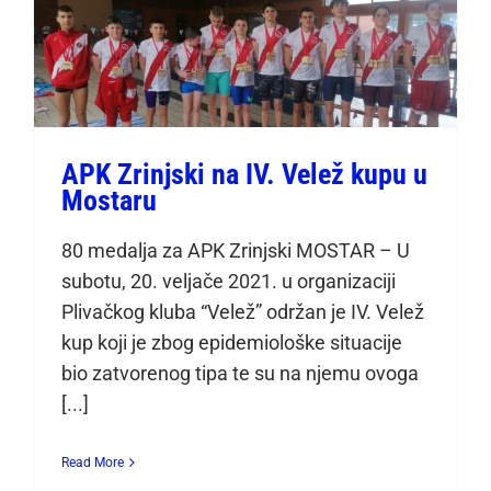
APK Zrinjski na IV. Velež kupu u
Mostaru
80 medalja za APK Zrinjski MOSTAR – U
subotu, 20. veljače 2021. u organizaciji
Plivačkog kluba “Velež” održan je IV. Velež
kup koji je zbog epidemiološke situacije
bio zatvorenog tipa te su na njemu ovoga
[...]
Read More