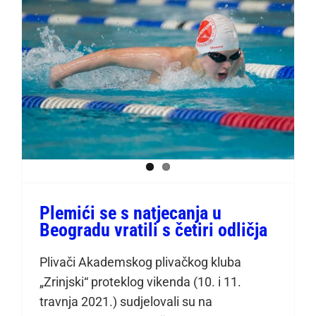
Plemići se s natjecanja u
Beogradu vratili s četiri
odličja
Plemići se s natjecanja u
Beogradu vratili s četiri odličja
Plivači Akademskog plivačkog kluba
„Zrinjski“ proteklog vikenda (10. i 11.
travnja 2021.) sudjelovali su na