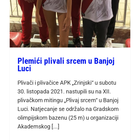
Plemići plivali srcem u Banjoj
Luci
Plivači i plivačice APK „Zrinjski“ u subotu
30. listopada 2021. nastupili su na XII.
plivačkom mitingu „Plivaj srcem“ u Banjoj
Luci. Natjecanje se održalo na Gradskom
olimpijskom bazenu (25 m) u organizaciji
Akademskog [...]