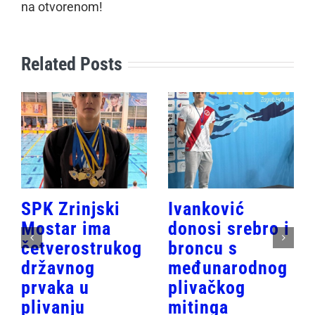
na otvorenom!
Related Posts
SPK Zrinjski
Ivanković
Mostar ima
donosi srebro i
četverostrukog
broncu s
državnog
međunarodnog
prvaka u
plivačkog
plivanju
mitinga