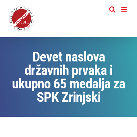
Skip
to
content
Devet naslova
državnih prvaka i
ukupno 65 medalja za
SPK Zrinjski