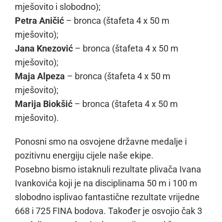
mješovito i slobodno);
Petra Aničić
– bronca (štafeta 4 x 50 m
mješovito);
Jana Knezović
– bronca (štafeta 4 x 50 m
mješovito);
Maja Alpeza
– bronca (štafeta 4 x 50 m
mješovito);
Marija Biokšić
– bronca (štafeta 4 x 50 m
mješovito).
Ponosni smo na osvojene državne medalje i
pozitivnu energiju cijele naše ekipe.
Posebno bismo istaknuli rezultate plivača Ivana
Ivankovića koji je na disciplinama 50 m i 100 m
slobodno isplivao fantastične rezultate vrijedne
668 i 725 FINA bodova. Također je osvojio čak 3