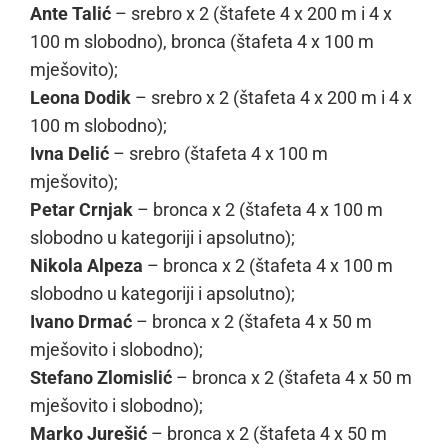
Ante Talić
– srebro x 2 (štafete 4 x 200 m i 4 x
100 m slobodno), bronca (štafeta 4 x 100 m
mješovito);
Leona Dodik
– srebro x 2 (štafeta 4 x 200 m i 4 x
100 m slobodno);
Ivna Delić
– srebro (štafeta 4 x 100 m
mješovito);
Petar Crnjak
– bronca x 2 (štafeta 4 x 100 m
slobodno u kategoriji i apsolutno);
Nikola Alpeza
– bronca x 2 (štafeta 4 x 100 m
slobodno u kategoriji i apsolutno);
Ivano Drmać
– bronca x 2 (štafeta 4 x 50 m
mješovito i slobodno);
Stefano Zlomislić
– bronca x 2 (štafeta 4 x 50 m
mješovito i slobodno);
Marko Jurešić
– bronca x 2 (štafeta 4 x 50 m