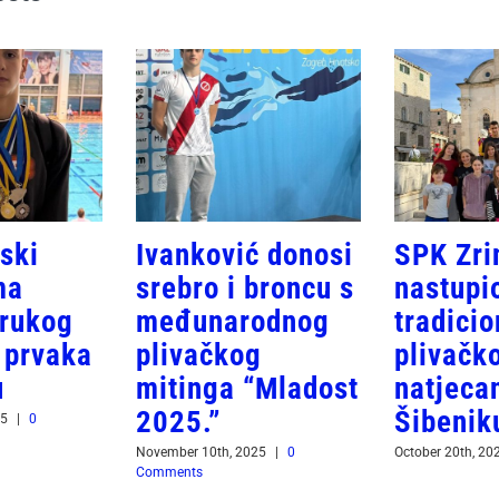
ski
Ivanković donosi
SPK Zri
ma
srebro i broncu s
nastupi
trukog
međunarodnog
tradici
 prvaka
plivačkog
plivačk
u
mitinga “Mladost
natjeca
2025.”
Šibenik
25
|
0
November 10th, 2025
|
0
October 20th, 20
Comments