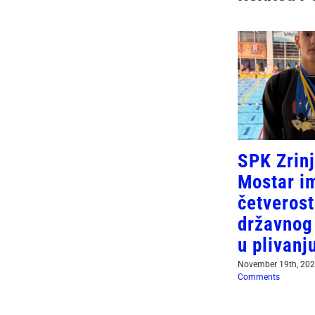
SPK Zrinj
Mostar i
četveros
državnog
u plivanj
November 19th, 20
Comments