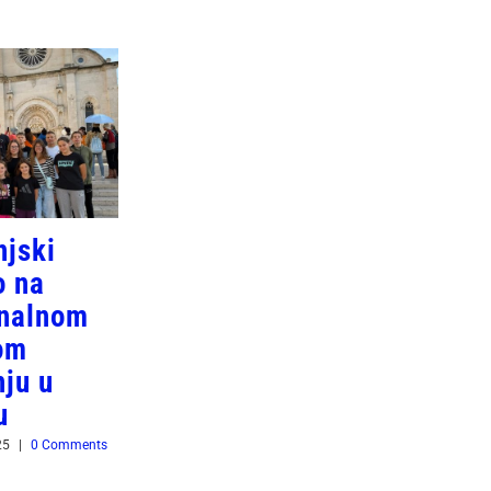
njski
o na
onalnom
om
nju u
u
25
|
0 Comments