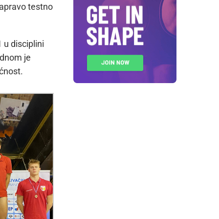
zapravo testno
u disciplini
ednom je
ćnost.