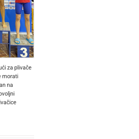
ći za plivače
e morati
man na
voljni
livačice