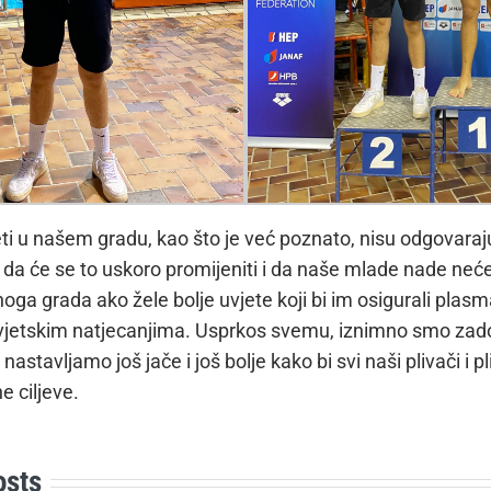
ti u našem gradu, kao što je već poznato, nisu odgovaraju
da će se to uskoro promijeniti i da naše mlade nade neć
dnoga grada ako žele bolje uvjete koji bi im osigurali plas
vjetskim natjecanjima. Usprkos svemu, iznimno smo zado
nastavljamo još jače i još bolje kako bi svi naši plivači i p
ne ciljeve.
osts