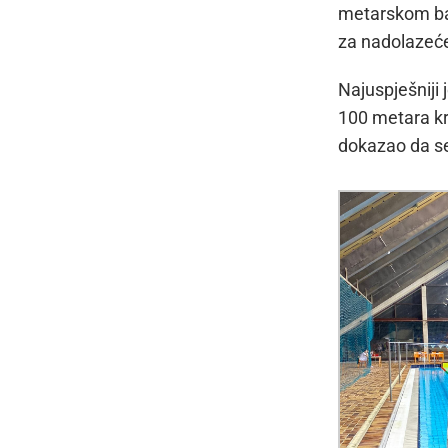
metarskom baz
za nadolazeće
Najuspješniji 
100 metara kr
dokazao da se