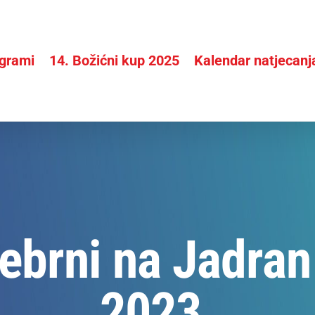
grami
14. Božićni kup 2025
Kalendar natjecanj
rebrni na Jadran
2023.