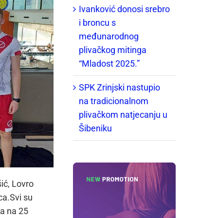
Ivanković donosi srebro
i broncu s
međunarodnog
plivačkog mitinga
“Mladost 2025.”
SPK Zrinjski nastupio
na tradicionalnom
plivačkom natjecanju u
Šibeniku
ić, Lovro
nca.Svi su
ma na 25