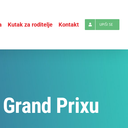
a
Kutak za roditelje
Kontakt
UPIŠI SE
 Grand Prixu