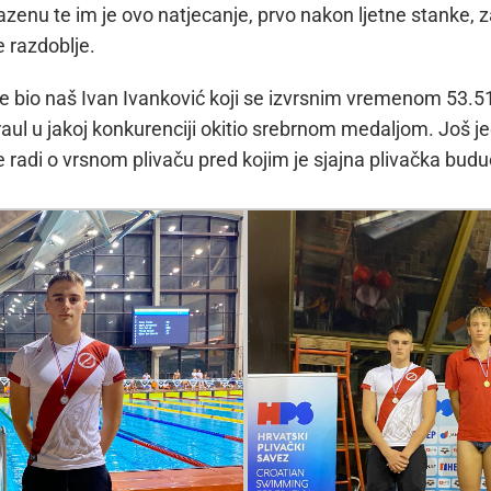
enu te im je ovo natjecanje, prvo nakon ljetne stanke, 
 razdoblje.
je bio naš Ivan Ivanković koji se izvrsnim vremenom 53.51 
aul u jakoj konkurenciji okitio srebrnom medaljom. Još j
 radi o vrsnom plivaču pred kojim je sjajna plivačka budu