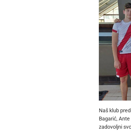
Naš klub preds
Bagarić, Ante T
zadovoljni sv