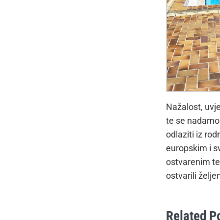
Nažalost, uvje
te se nadamo 
odlaziti iz ro
europskim i s
ostvarenim te 
ostvarili želje
Related P