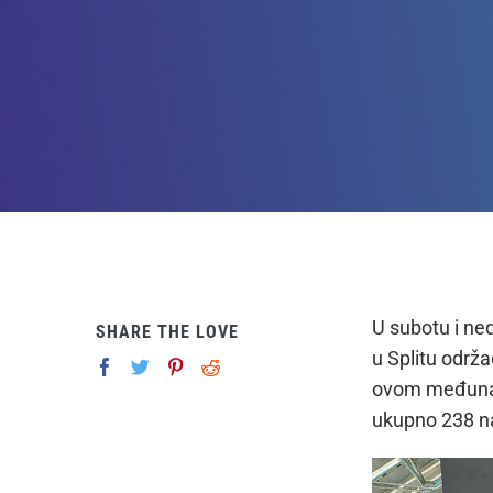
U subotu i ne
SHARE THE LOVE
u Splitu održ
ovom međunaro
ukupno 238 nat