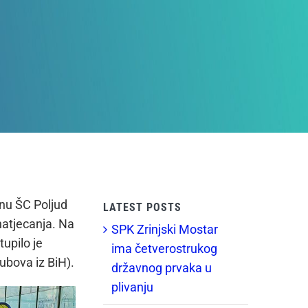
enu ŠC Poljud
LATEST POSTS
natjecanja. Na
SPK Zrinjski Mostar
upilo je
ima četverostrukog
ubova iz BiH).
državnog prvaka u
plivanju