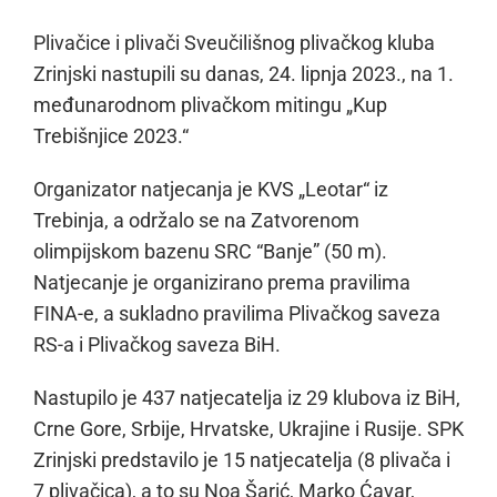
Plivačice i plivači Sveučilišnog plivačkog kluba
Zrinjski nastupili su danas, 24. lipnja 2023., na 1.
međunarodnom plivačkom mitingu „Kup
Trebišnjice 2023.“
Organizator natjecanja je KVS „Leotar“ iz
Trebinja, a održalo se na Zatvorenom
olimpijskom bazenu SRC “Banje” (50 m).
Natjecanje je organizirano prema pravilima
FINA-e, a sukladno pravilima Plivačkog saveza
RS-a i Plivačkog saveza BiH.
Nastupilo je 437 natjecatelja iz 29 klubova iz BiH,
Crne Gore, Srbije, Hrvatske, Ukrajine i Rusije. SPK
Zrinjski predstavilo je 15 natjecatelja (8 plivača i
7 plivačica), a to su Noa Šarić, Marko Ćavar,