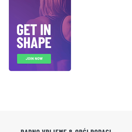
RADNO VRIJEME & OPĆI PODACI