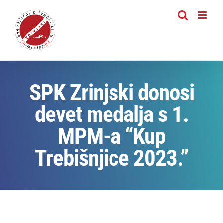
Skip
to
content
SPK Zrinjski donosi
devet medalja s 1.
MPM-a “Kup
Trebišnjice 2023.”