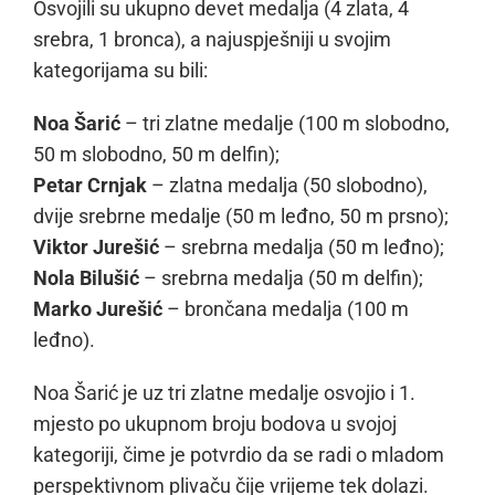
Osvojili su ukupno devet medalja (4 zlata, 4
srebra, 1 bronca), a najuspješniji u svojim
kategorijama su bili:
Noa Šarić
– tri zlatne medalje (100 m slobodno,
50 m slobodno, 50 m delfin);
Petar Crnjak
– zlatna medalja (50 slobodno),
dvije srebrne medalje (50 m leđno, 50 m prsno);
Viktor Jurešić
– srebrna medalja (50 m leđno);
Nola Bilušić
– srebrna medalja (50 m delfin);
Marko Jurešić
– brončana medalja (100 m
leđno).
Noa Šarić je uz tri zlatne medalje osvojio i 1.
mjesto po ukupnom broju bodova u svojoj
kategoriji, čime je potvrdio da se radi o mladom
perspektivnom plivaču čije vrijeme tek dolazi.