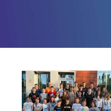
77 medalja, 33 titule
državnih prvaka