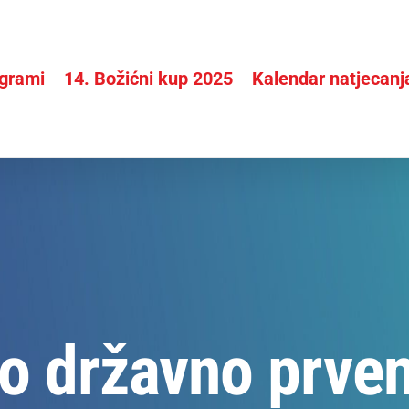
grami
14. Božićni kup 2025
Kalendar natjecanj
no državno prve