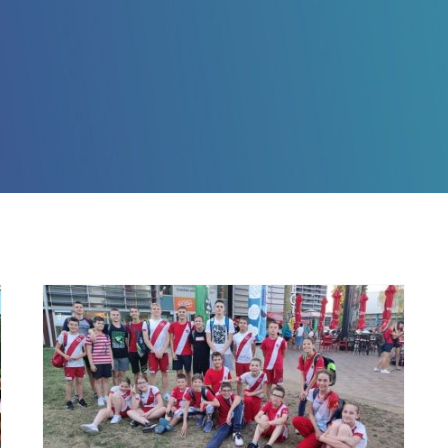
44 odličja s Ljetnog
državnog prvenstva