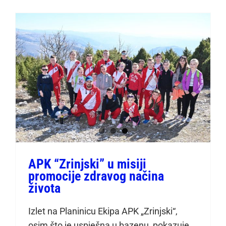
APK “Zrinjski” u misiji
promocije zdravog načina
života
APK “Zrinjski” u misiji
promocije zdravog načina
života
Izlet na Planinicu Ekipa APK „Zrinjski“,
osim što je uspješna u bazenu, pokazuje