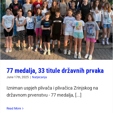
77 medalja, 33 titule državnih
prvaka
77 medalja, 33 titule državnih prvaka
June 17th, 2025
|
Natjecanja
Izniman uspjeh plivača i plivačica Zrinjskog na
državnom prvenstvu - 77 medalja, [...]
Read More