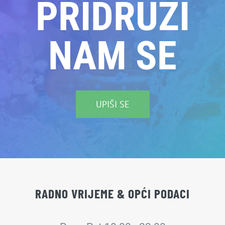
PRIDRUŽI
NAM SE
UPIŠI SE
RADNO VRIJEME & OPĆI PODACI