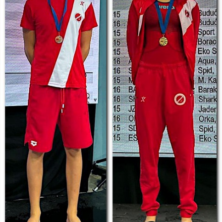
SPK Zrinjski nastavlja s
uspjesima na Plivačkom
(re)Startu 2025.