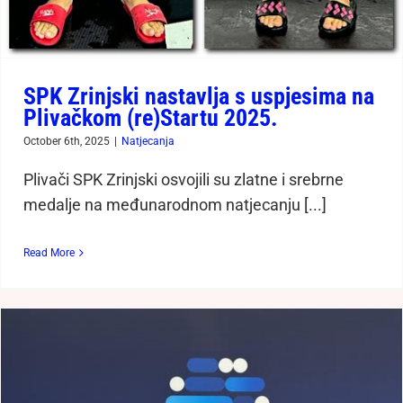
SPK Zrinjski nastavlja s uspjesima na
Plivačkom (re)Startu 2025.
October 6th, 2025
|
Natjecanja
Plivači SPK Zrinjski osvojili su zlatne i srebrne
medalje na međunarodnom natjecanju [...]
Read More